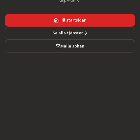
dig vidare.
Till startsidan
Se alla tjänster
Maila Johan