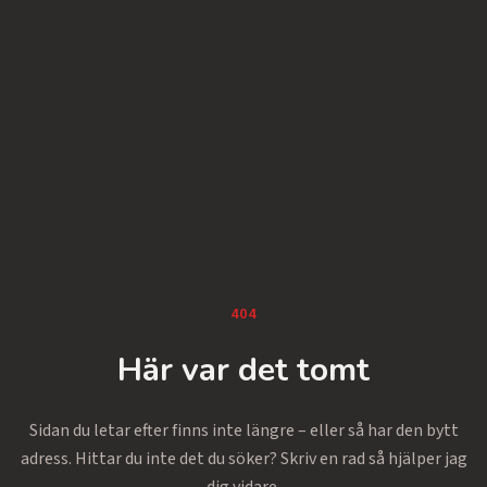
404
Här var det tomt
Sidan du letar efter finns inte längre – eller så har den bytt
adress. Hittar du inte det du söker? Skriv en rad så hjälper jag