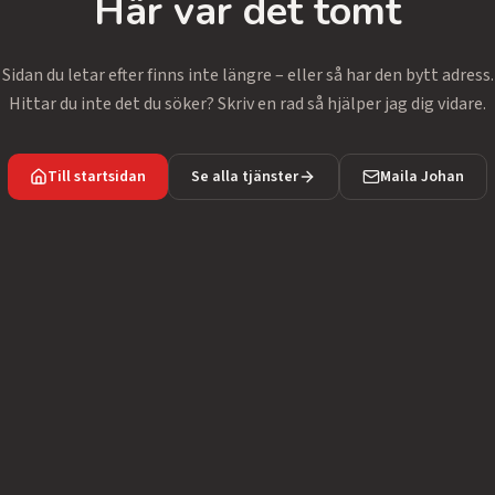
Här var det tomt
Sidan du letar efter finns inte längre – eller så har den bytt adress.
Hittar du inte det du söker? Skriv en rad så hjälper jag dig vidare.
Till startsidan
Se alla tjänster
Maila Johan