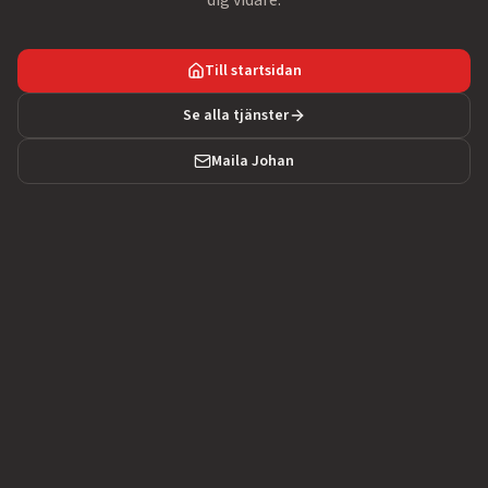
dig vidare.
Till startsidan
Se alla tjänster
Maila Johan