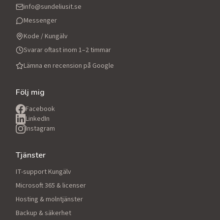
info@sundeliusit.se
Messenger
Kode / Kungälv
Svarar oftast inom 1–2 timmar
Lämna en recension på Google
Följ mig
Facebook
LinkedIn
Instagram
Tjänster
IT-support Kungälv
Microsoft 365 & licenser
Hosting & molntjänster
Backup & säkerhet