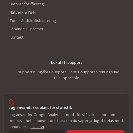
Datorer för företag
Nätverk & Wi-Fi
Toner & utskriftshantering
Löpande IT-partner
Kontakt
Lokal IT-support
IT-support Kungälv
IT-support Tjörn
IT-support Stenungsund
IT-support Ale
IT-support för småföretag i Kungälv med omnejd.
Jag använder cookies för statistik
Sundelius IT AB · Org.nr 556808-8362 · Innehar F-skatt · Säte i Kungälv
Jag använder Google Analytics för att förstå vilka sidor som
kommun
besöks – helt anonymt och bara om du säger ja. Inget delas med
Cookies & integritet
annonsörer.
Läs mer
.
©
2026
Sundelius IT AB. Alla rättigheter förbehållna.