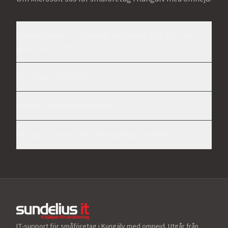
Kan ni hjälpa oss byta till Microsoft 365 från en
gammal miljö?
Hur köps licenserna?
Kostar rådgivningen extra?
Hjälper ni med säker inloggning och MFA?
IT-support för småföretag i Kungälv med omnejd. Utgår från