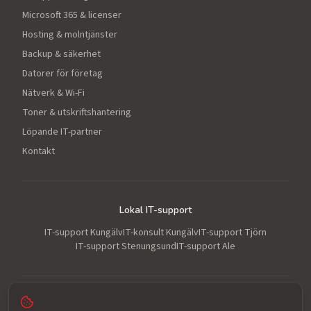
Microsoft 365 & licenser
Hosting & molntjänster
Backup & säkerhet
Datorer för företag
Nätverk & Wi-Fi
Toner & utskriftshantering
Löpande IT-partner
Kontakt
Lokal IT-support
IT-support Kungälv
IT-konsult Kungälv
IT-support Tjörn
IT-support Stenungsund
IT-support Ale
IT-support för småföretag i Kungälv med omnejd.